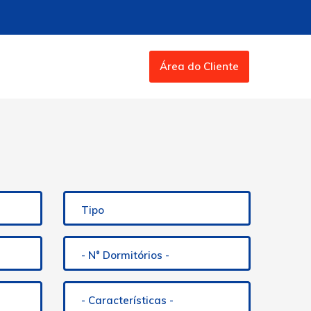
Área do Cliente
Tipo
- N° Dormitórios -
- Características -