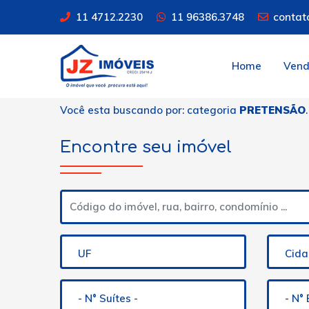
11 4712.2230
11 96386.3748
contat
Home
Ven
Você esta buscando por: categoria
PRETENSÃO
.
Encontre seu imóvel
UF
Cid
- N° Suítes -
- N°