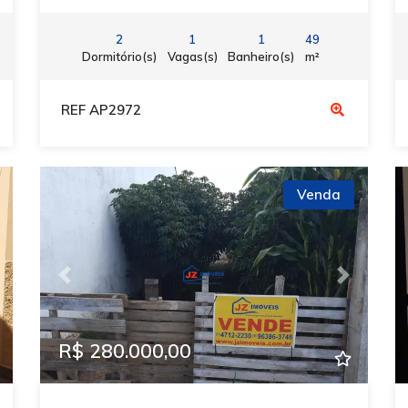
2
1
1
49
Dormitório(s)
Vagas(s)
Banheiro(s)
m²
REF AP2972
Venda
ext
Previous
Next
R$ 280.000,00