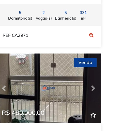
5
2
5
331
Dormitório(s)
Vagas(s)
Banheiro(s)
m²
REF CA2971
Venda
Previous
Next
R$ 480.000,00