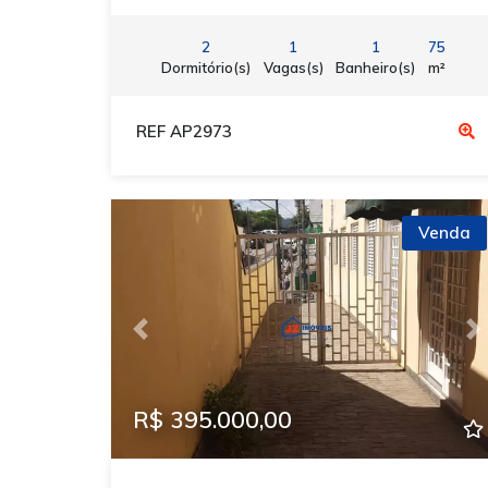
2
1
1
75
Dormitório(s)
Vagas(s)
Banheiro(s)
m²
REF AP2973
Venda
Previous
N
R$ 395.000,00