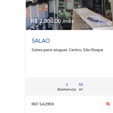
Previous
N
R$ 2.000,00 /mês
SALAO
Salao para aluguel, Centro, São Roque
2
50
Banheiro(s)
m²
REF SA2959