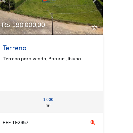
Previous
Next
R$ 190.000,00
Terreno
Terreno para venda, Parurus, Ibiuna
1.000
m²
REF TE2957