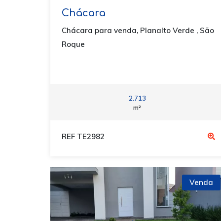
Chácara
Chácara para venda, Planalto Verde , São
Roque
2.713
m²
REF TE2982
Venda