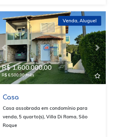
Venda
,
Aluguel
Previous
Next
R$ 1.600.000,00
R$ 6.500,00 /mês
Casa
Casa assobrada em condomínio para
venda, 5 quarto(s), Villa Di Roma, São
Roque