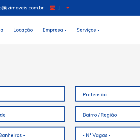
o@jzimoveis.com.br
J
da
Locação
Empresa
Serviços
Pretensão
ade
Bairro / Região
 Banheiros -
- N° Vagas -