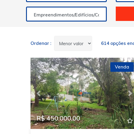
Empreendimentos/Edifícios/Condomínios
Ordenar :
614 opções en
Venda
Previous
N
R$ 450.000,00