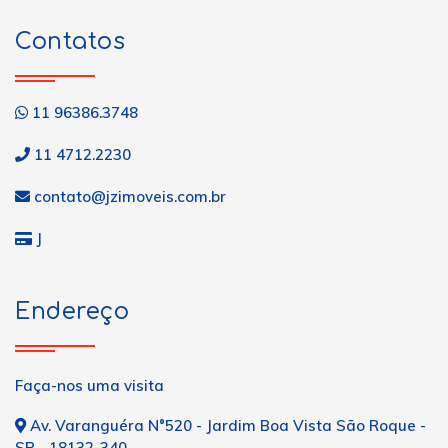
Contatos
11 96386.3748
11 4712.2230
contato@jzimoveis.com.br
J
Endereço
Faça-nos uma visita
Av. Varanguéra N°520 - Jardim Boa Vista São Roque -
SP - 18132-340