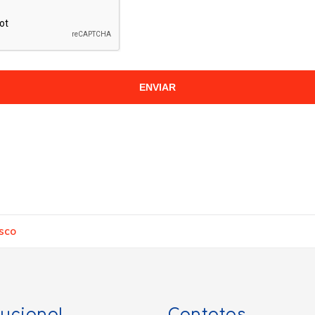
ENVIAR
sco
tucional
Contatos