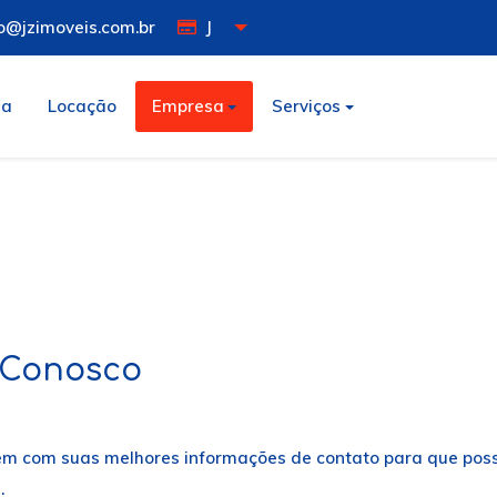
o@jzimoveis.com.br
J
da
Locação
Empresa
Serviços
 Conosco
m com suas melhores informações de contato para que poss
.