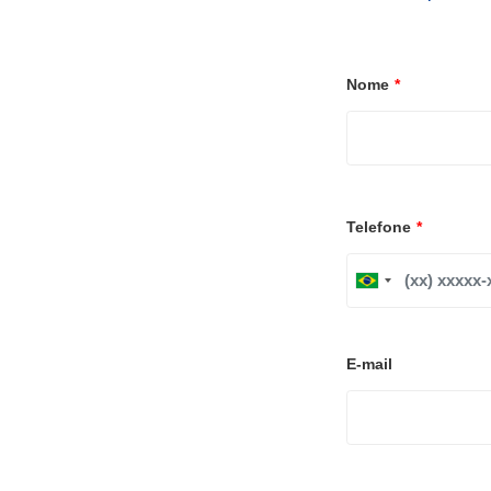
Nome
*
Telefone
*
B
r
a
z
i
E-mail
l
+
5
5