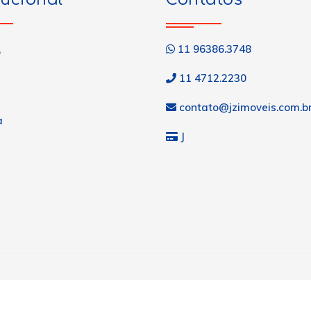
11 96386.3748
o
11 4712.2230
contato@jzimoveis.com.b
a
J
s
os.