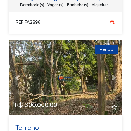
Dormitório(s)
Vagas(s)
Banheiro(s)
Alqueires
REF FA2896
Venda
Previous
Next
R$ 300.000,00
Terreno