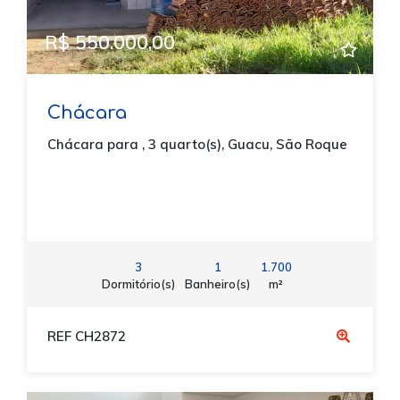
R$ 550.000,00
Chácara
Chácara para , 3 quarto(s), Guacu, São Roque
3
1
1.700
Dormitório(s)
Banheiro(s)
m²
REF CH2872