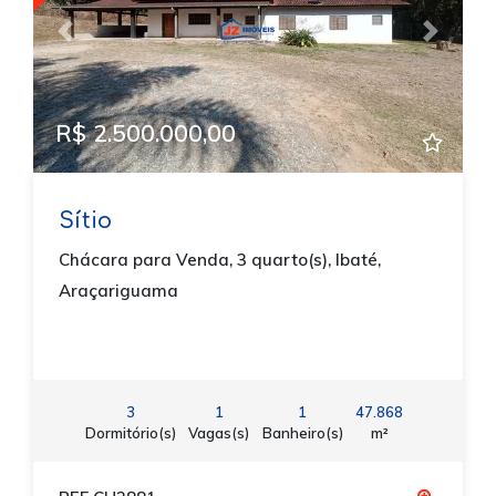
Previous
Next
R$ 2.500.000,00
Sítio
Chácara para Venda, 3 quarto(s), Ibaté,
Araçariguama
3
1
1
47.868
Dormitório(s)
Vagas(s)
Banheiro(s)
m²