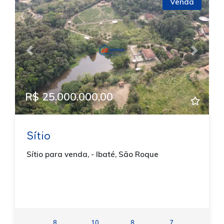
Venda
Previous
Next
R$ 25.000.000,00
Sítio
Sítio para venda, - Ibaté, São Roque
8
10
8
7