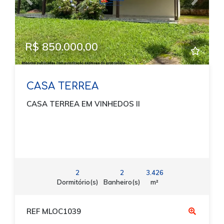
Previous
Next
R$ 850.000,00
CASA TERREA
CASA TERREA EM VINHEDOS II
2
2
3.426
Dormitório(s)
Banheiro(s)
m²
REF MLOC1039