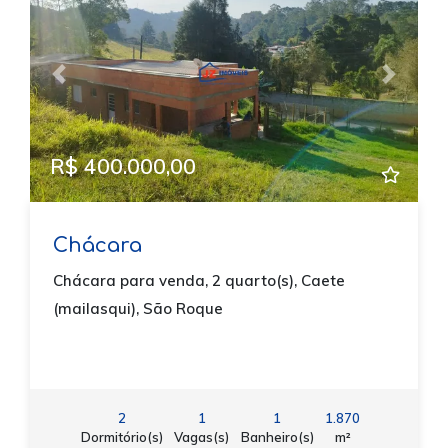
Previous
Next
R$ 400.000,00
Chácara
Chácara para venda, 2 quarto(s), Caete
(mailasqui), São Roque
2
1
1
1.870
Dormitório(s)
Vagas(s)
Banheiro(s)
m²