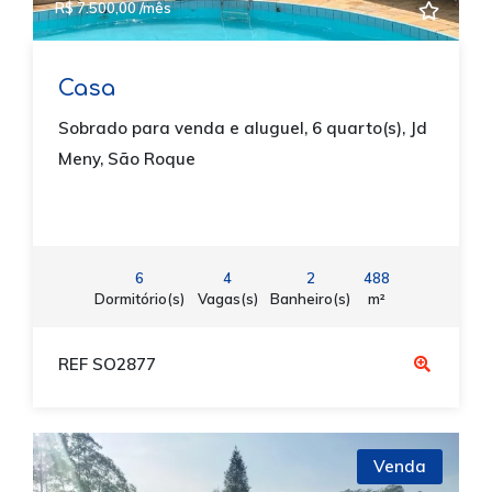
R$ 7.500,00 /mês
Casa
Sobrado para venda e aluguel, 6 quarto(s), Jd
Meny, São Roque
6
4
2
488
Dormitório(s)
Vagas(s)
Banheiro(s)
m²
REF SO2877
Venda