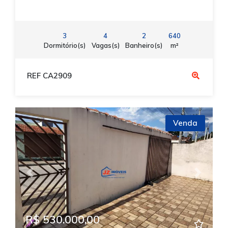
3
4
2
640
Dormitório(s)
Vagas(s)
Banheiro(s)
m²
REF CA2909
Venda
Previous
Next
R$ 530.000,00