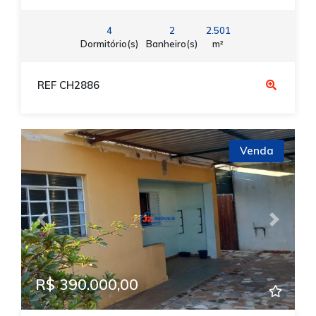
4
2
2.501
Dormitório(s)
Banheiro(s)
m²
REF CH2886
Venda
Previous
Next
R$ 390.000,00