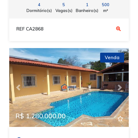
4
5
1
500
Dormitório(s)
Vagas(s)
Banheiro(s)
m²
REF CA2868
Venda
Previous
Next
R$ 1.280.000,00