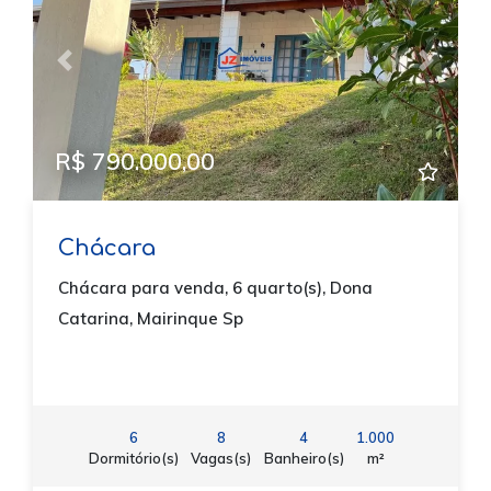
Previous
Next
R$ 790.000,00
Chácara
Chácara para venda, 6 quarto(s), Dona
Catarina, Mairinque Sp
6
8
4
1.000
Dormitório(s)
Vagas(s)
Banheiro(s)
m²