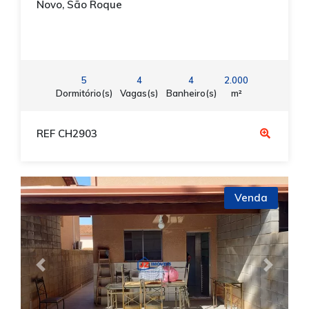
Novo, São Roque
5
4
4
2.000
Dormitório(s)
Vagas(s)
Banheiro(s)
m²
REF CH2903
Venda
Previous
Next