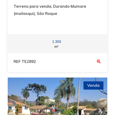
Terreno para venda, Durando Mumare
(mailasqui), São Roque
1.300
m²
REF TE2892
Venda
Previous
Next