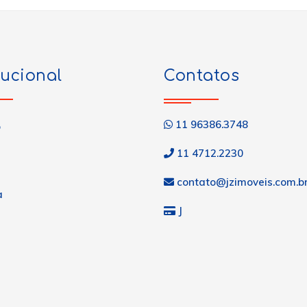
tucional
Contatos
11 96386.3748
o
11 4712.2230
contato@jzimoveis.com.b
a
J
s