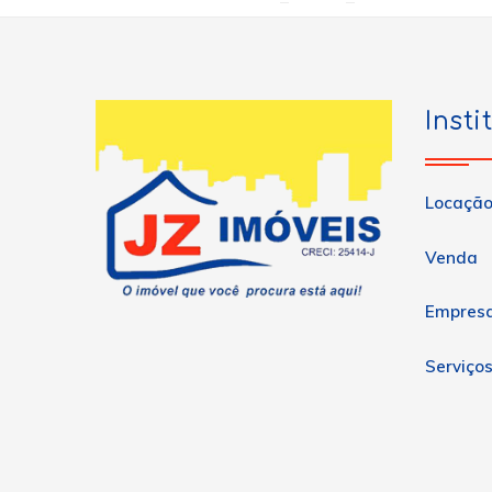
Insti
Locaçã
Venda
Empres
Serviço