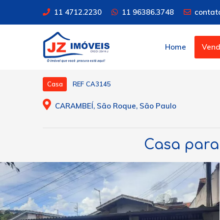
11 4712.2230
11 96386.3748
contat
Home
Ven
REF CA3145
Casa
CARAMBEÍ, São Roque, São Paulo
Casa para 