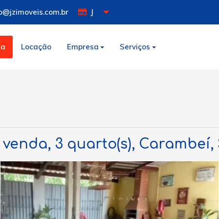
o@jzimoveis.com.br
J
da
Locação
Empresa
Serviços
venda, 3 quarto(s), Carambeí