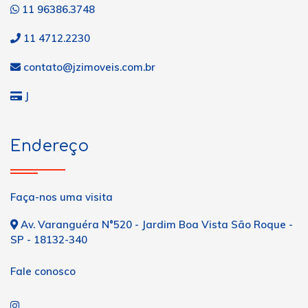
11 96386.3748
11 4712.2230
contato@jzimoveis.com.br
J
Endereço
Faça-nos uma visita
Av. Varanguéra N°520 - Jardim Boa Vista São Roque -
SP - 18132-340
Fale conosco