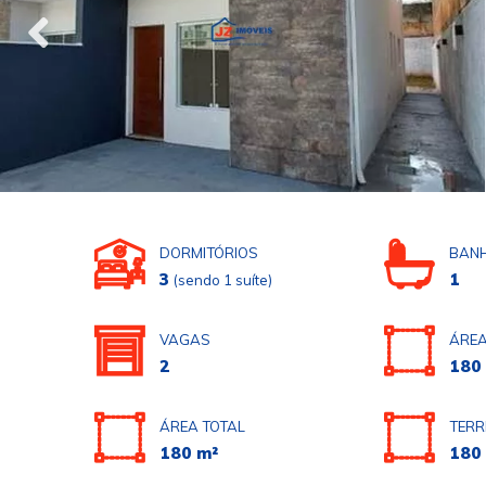
DORMITÓRIOS
BANH
3
1
(sendo 1 suíte)
VAGAS
ÁREA
2
180
ÁREA TOTAL
TERR
180 m²
180