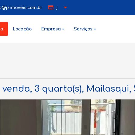
o@jzimoveis.com.br
J
da
Locação
Empresa
Serviços
venda, 3 quarto(s), Mailasqui