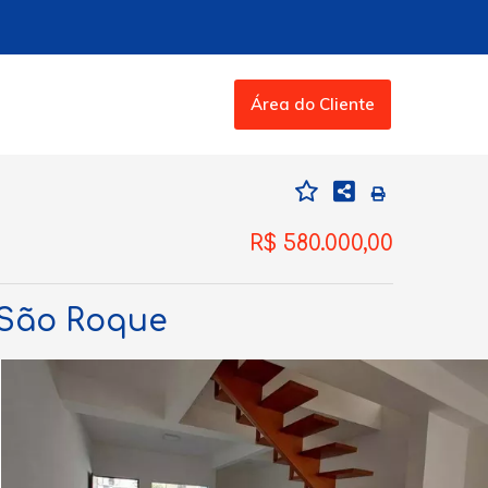
Área do Cliente
R$ 580.000,00
, São Roque