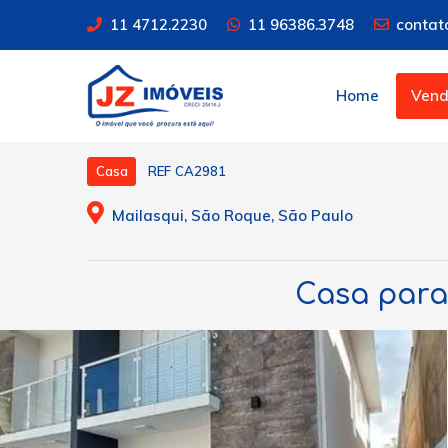
11 4712.2230
11 96386.3748
contat
Home
Ven
REF CA2981
Casa
Mailasqui, São Roque, São Paulo
Casa para 