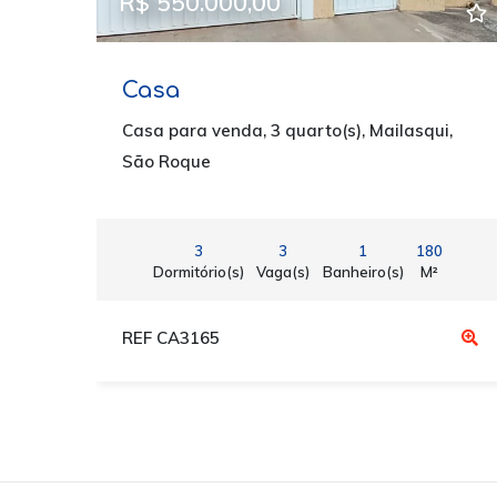
R$ 550.000,00
Casa
Casa para venda, 3 quarto(s), Mailasqui,
São Roque
3
3
1
180
Dormitório(s)
Vaga(s)
Banheiro(s)
M²
REF CA3165