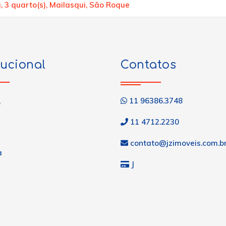
 3 quarto(s), Mailasqui, São Roque
tucional
Contatos
11 96386.3748
o
11 4712.2230
contato@jzimoveis.com.b
a
J
s