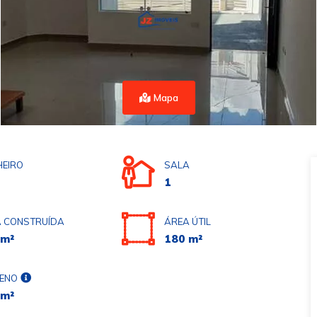
Mapa
EIRO
SALA
1
 CONSTRUÍDA
ÁREA ÚTIL
 m²
180 m²
ENO
 m²