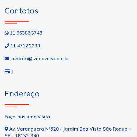
Contatos
11 96386.3748
11 4712.2230
contato@jzimoveis.com.br
J
Endereço
Faça-nos uma visita
Av. Varanguéra N°520 - Jardim Boa Vista São Roque -
SP - 18132-340