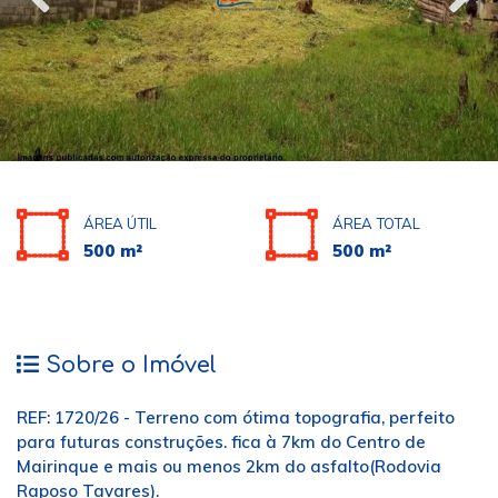
ÁREA ÚTIL
ÁREA TOTAL
500 m²
500 m²
Sobre o Imóvel
REF: 1720/26 - Terreno com ótima topografia, perfeito
para futuras construções. fica à 7km do Centro de
Mairinque e mais ou menos 2km do asfalto(Rodovia
Raposo Tavares).