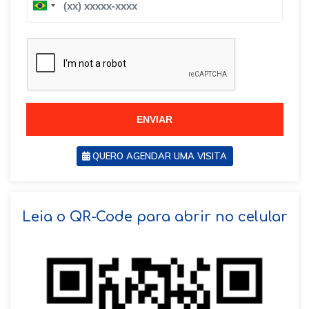
B
r
r
a
a
z
z
i
i
l
l
+
+
5
5
5
5
ENVIAR
QUERO AGENDAR UMA VISITA
SOLICITAR AGENDAMENTO
Leia o QR-Code para abrir no celular
VOLTAR