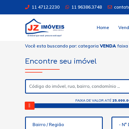
11 4712.2230
11 96386.3748
contat
Home
Ven
Você esta buscando por: categoria
VENDA
faixa
Encontre seu imóvel
FAIXA DE VALOR ATÉ
25.000.0
Bairro / Região
- N°