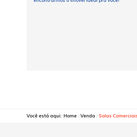
encontrarmos o imóvel ideal pra você!
Você está aqui:
Home
Venda
Salas Comerciai