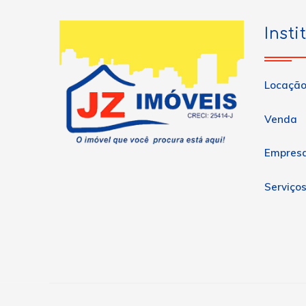
Insti
Locaçã
Venda
Empres
Serviço