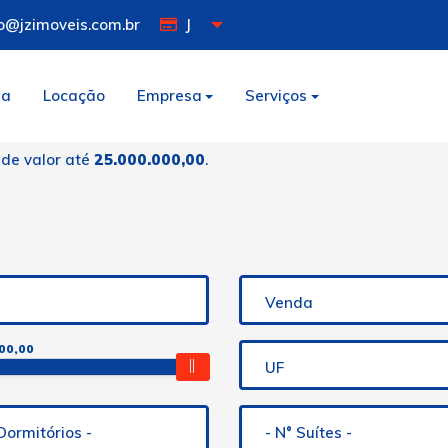
o@jzimoveis.com.br
J
da
Locação
Empresa
Serviços
 de valor até
25.000.000,00
.
Venda
00,00
UF
 Dormitórios -
- N° Suítes -