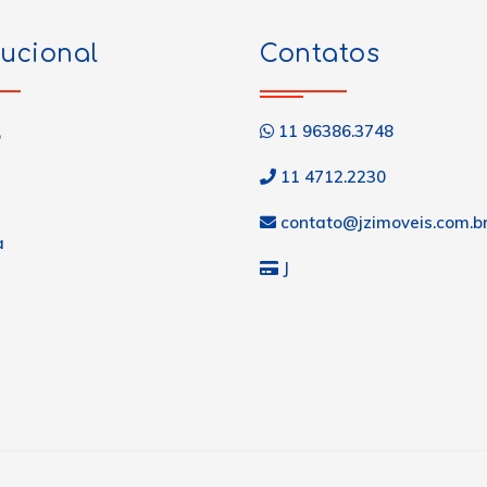
tucional
Contatos
11 96386.3748
o
11 4712.2230
contato@jzimoveis.com.b
a
J
s