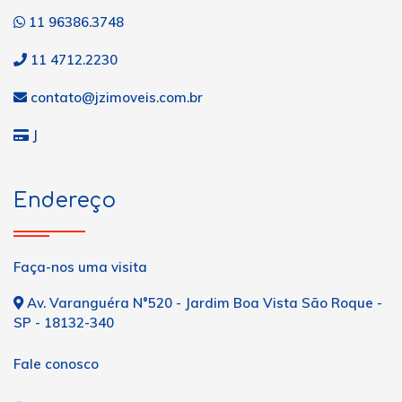
11 96386.3748
11 4712.2230
contato@jzimoveis.com.br
J
Endereço
Faça-nos uma visita
Av. Varanguéra N°520 - Jardim Boa Vista São Roque -
SP - 18132-340
Fale conosco