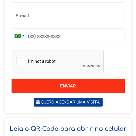
B
B
r
r
a
a
z
z
i
i
l
l
+
+
5
5
5
5
ENVIAR
QUERO AGENDAR UMA VISITA
SOLICITAR AGENDAMENTO
Leia o QR-Code para abrir no celular