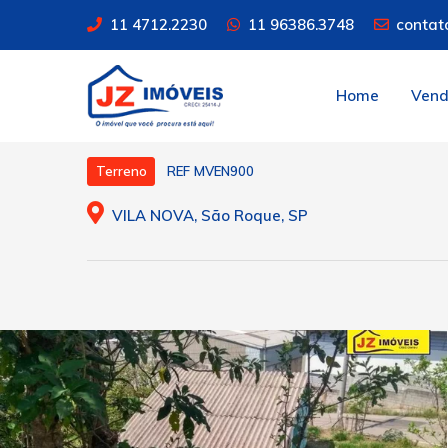
11 4712.2230
11 96386.3748
contat
Home
Ven
REF MVEN900
Terreno
VILA NOVA, São Roque, SP