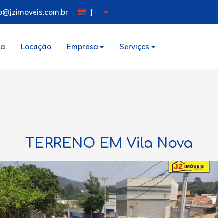
o@jzimoveis.com.br
J
da
Locação
Empresa
Serviços
TERRENO EM Vila Nova