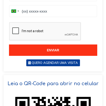
B
B
r
r
a
a
z
z
i
i
l
l
+
+
5
5
5
5
ENVIAR
QUERO AGENDAR UMA VISITA
SOLICITAR AGENDAMENTO
Leia o QR-Code para abrir no celular
VOLTAR