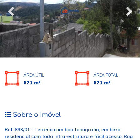
ÁREA ÚTIL
ÁREA TOTAL
621 m²
621 m²
Sobre o Imóvel
Ref: 893/01 - Terreno com boa topografia, em birro
residencial com toda infra-estrutura e fácil acesso. Boa