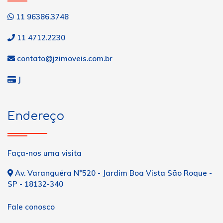
11 96386.3748
11 4712.2230
contato@jzimoveis.com.br
J
Endereço
Faça-nos uma visita
Av. Varanguéra N°520 - Jardim Boa Vista São Roque -
SP - 18132-340
Fale conosco