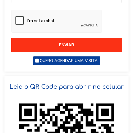
r
a
a
z
z
i
i
l
l
+
+
5
5
5
5
ENVIAR
QUERO AGENDAR UMA VISITA
SOLICITAR AGENDAMENTO
Leia o QR-Code para abrir no celular
VOLTAR