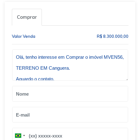
Comprar
Valor Venda
R$ 8.300.000,00
Qual o melhor dia e horário pra você?
B
B
r