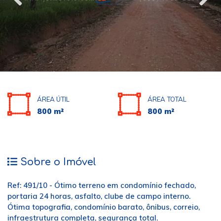
ÁREA ÚTIL
ÁREA TOTAL
800 m²
800 m²
Sobre o Imóvel
Ref: 491/10 - Ótimo terreno em condomínio fechado,
portaria 24 horas, asfalto, clube de campo interno.
Ótima topografia, condomínio barato, ônibus, correio,
infraestrutura completa, segurança total.