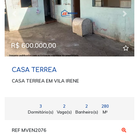
Previous
Next
R$ 600.000,00
CASA TERREA
CASA TERREA EM VILA IRENE
3
2
2
280
Dormitório(s)
Vaga(s)
Banheiro(s)
M²
REF MVEN2076