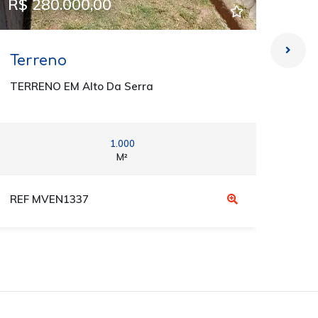
R$ 280.000,00
R$ 
Terreno
Ter
TERRENO EM Alto Da Serra
TERR
1.000
M²
REF MVEN1337
REF