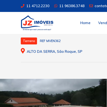
11 4712.2230
11 96386.3748
contat
Home
Ven
REF MVEN362
Terreno
ALTO DA SERRA, São Roque, SP