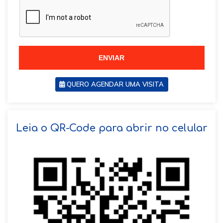
z
i
i
l
l
+
+
5
5
5
5
ENVIAR
QUERO AGENDAR UMA VISITA
SOLICITAR AGENDAMENTO
Leia o QR-Code para abrir no celular
VOLTAR