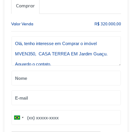
Comprar
Valor Venda
R$ 320.000,00
Qual o melhor dia e horário pra você?
B
B
r
r
a
a
z