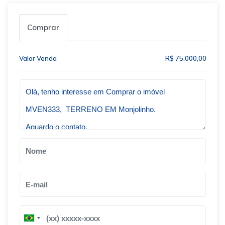
Comprar
Valor Venda
R$ 75.000,00
Qual o melhor dia e horário pra você?
B
B
r