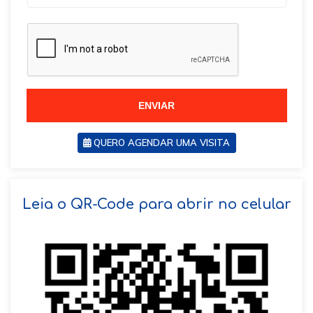
r
a
a
z
z
i
i
l
l
+
+
5
5
5
5
ENVIAR
QUERO AGENDAR UMA VISITA
SOLICITAR AGENDAMENTO
Leia o QR-Code para abrir no celular
VOLTAR