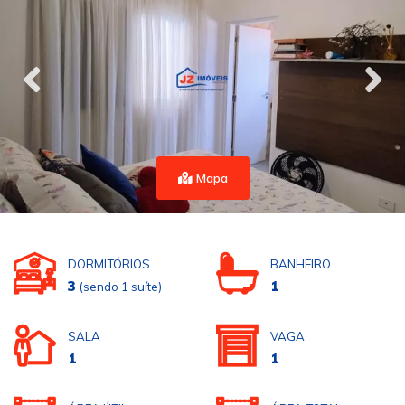
Mapa
DORMITÓRIOS
BANHEIRO
3
1
(sendo 1 suíte)
SALA
VAGA
1
1