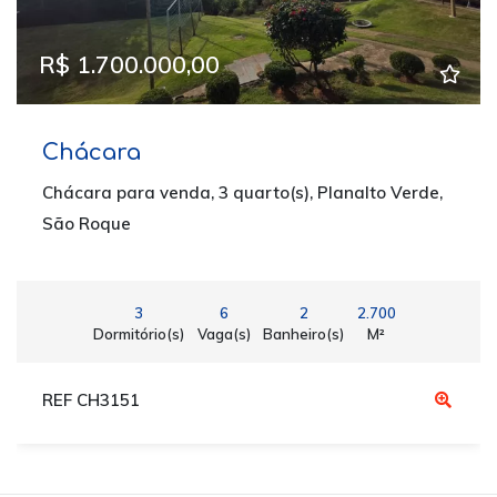
R$ 1.700.000,00
Chácara
Chácara para venda, 3 quarto(s), Planalto Verde,
São Roque
3
6
2
2.700
Dormitório(s)
Vaga(s)
Banheiro(s)
M²
REF CH3151