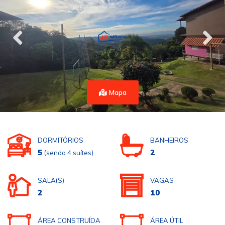
Mapa
DORMITÓRIOS
BANHEIROS
5
2
(sendo 4 suítes)
SALA(S)
VAGAS
2
10
ÁREA CONSTRUÍDA
ÁREA ÚTIL