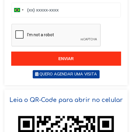
B
B
r
r
a
a
z
z
i
i
l
l
+
+
5
5
5
5
ENVIAR
QUERO AGENDAR UMA VISITA
SOLICITAR AGENDAMENTO
Leia o QR-Code para abrir no celular
VOLTAR