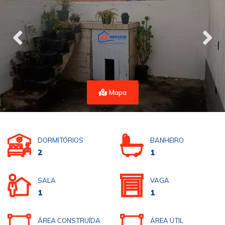
Mapa
DORMITÓRIOS
BANHEIRO
2
1
SALA
VAGA
1
1
ÁREA CONSTRUÍDA
ÁREA ÚTIL