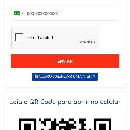
B
B
r
r
a
a
z
z
i
i
l
l
+
+
5
5
5
5
ENVIAR
QUERO AGENDAR UMA VISITA
SOLICITAR AGENDAMENTO
Leia o QR-Code para abrir no celular
VOLTAR