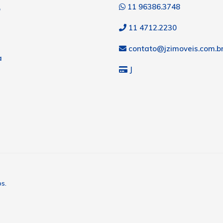
11 96386.3748
o
11 4712.2230
contato@jzimoveis.com.b
a
J
s
os.