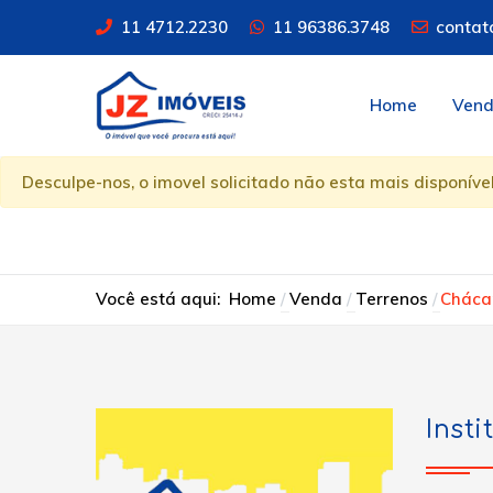
11 4712.2230
11 96386.3748
contat
Home
Ven
Desculpe-nos, o imovel solicitado não esta mais disponível
Você está aqui:
Home
Venda
Terrenos
Cháca
Insti