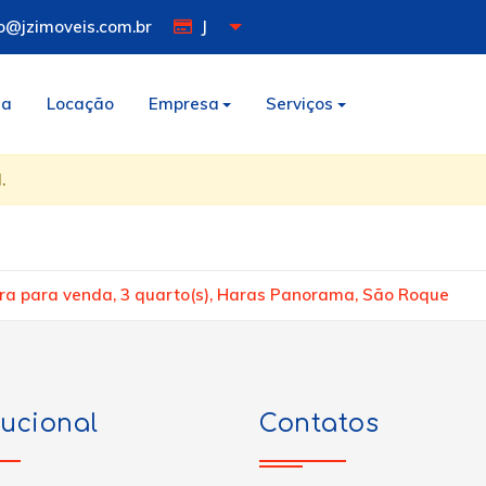
o@jzimoveis.com.br
J
da
Locação
Empresa
Serviços
.
ra para venda, 3 quarto(s), Haras Panorama, São Roque
tucional
Contatos