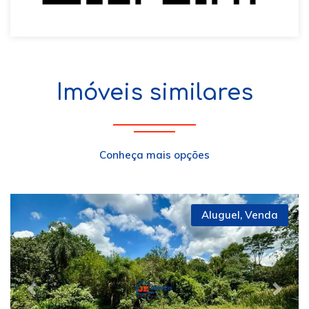
Imóveis similares
Conheça mais opções
Aluguel
,
Venda
Previous
Next