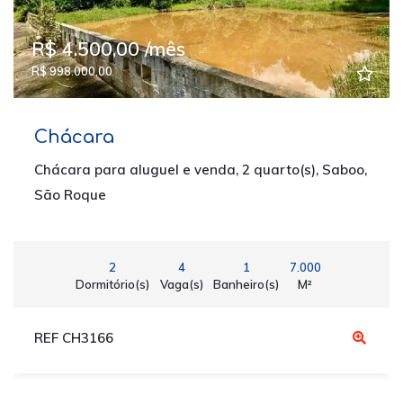
R$ 4.500,00 /mês
R$ 998.000,00
Chácara
Chácara para aluguel e venda, 2 quarto(s), Saboo,
São Roque
2
4
1
7.000
Dormitório(s)
Vaga(s)
Banheiro(s)
M²
REF CH3166