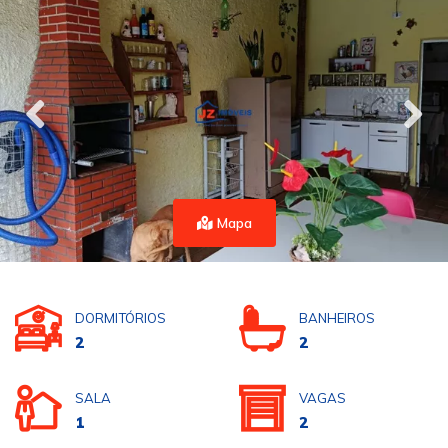
Mapa
DORMITÓRIOS
BANHEIROS
2
2
SALA
VAGAS
1
2