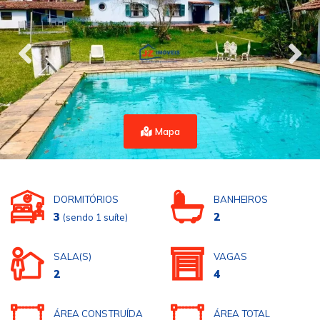
Mapa
DORMITÓRIOS
BANHEIROS
3
2
(sendo 1 suíte)
SALA(S)
VAGAS
2
4
ÁREA CONSTRUÍDA
ÁREA TOTAL