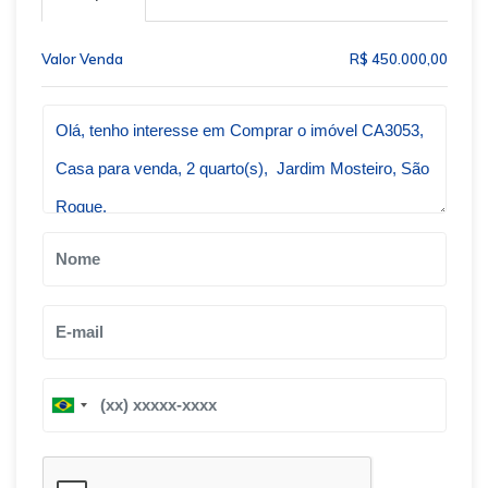
Valor Venda
R$ 450.000,00
Qual o melhor dia e horário pra você?
B
B
r
r
a
a
z
z
i
i