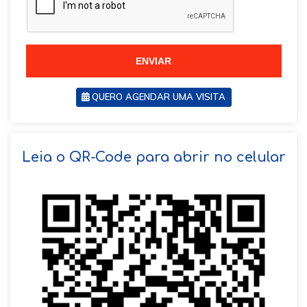
l
l
+
+
5
5
5
5
ENVIAR
QUERO AGENDAR UMA VISITA
SOLICITAR AGENDAMENTO
Leia o QR-Code para abrir no celular
VOLTAR