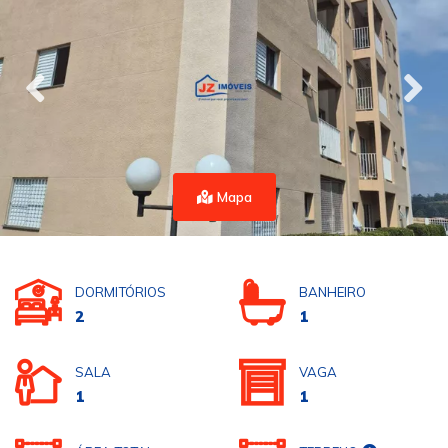
Mapa
DORMITÓRIOS
BANHEIRO
2
1
SALA
VAGA
1
1