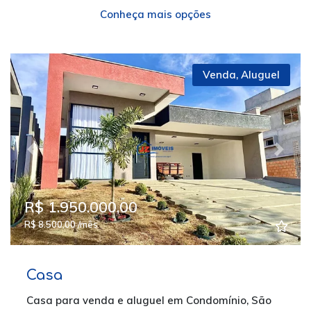
Conheça mais opções
Venda
,
Aluguel
Previous
Next
R$ 1.950.000,00
R$ 8.500,00 /mês
Casa
Casa para venda e aluguel em Condomínio, São