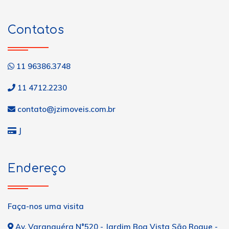
Contatos
11 96386.3748
11 4712.2230
contato@jzimoveis.com.br
J
Endereço
Faça-nos uma visita
Av. Varanguéra N°520 - Jardim Boa Vista São Roque -