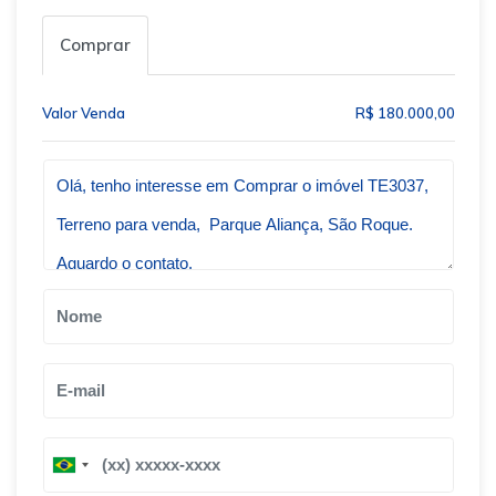
Comprar
Valor Venda
R$ 180.000,00
Qual o melhor dia e horário pra você?
B
B
r
r
a