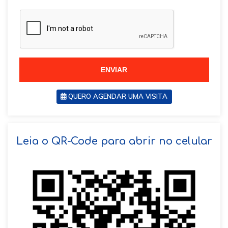
a
z
z
i
i
l
l
+
+
5
5
5
5
ENVIAR
QUERO AGENDAR UMA VISITA
SOLICITAR AGENDAMENTO
Leia o QR-Code para abrir no celular
VOLTAR