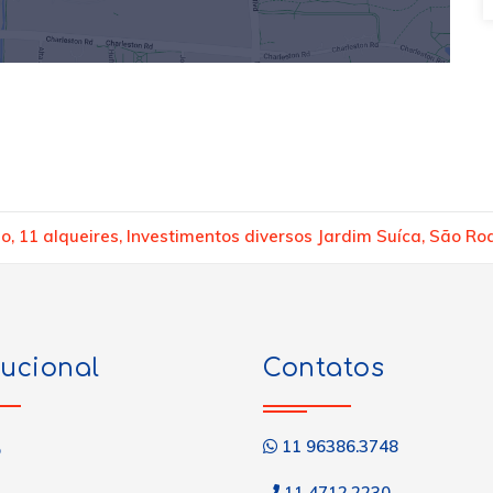
o, 11 alqueires, Investimentos diversos Jardim Suíca, São Ro
tucional
Contatos
11 96386.3748
o
11 4712.2230