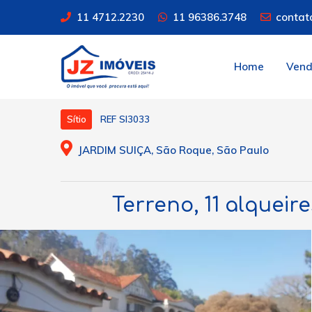
11 4712.2230
11 96386.3748
contat
Home
Ven
REF SI3033
Sítio
JARDIM SUIÇA, São Roque, São Paulo
Terreno, 11 alqueir