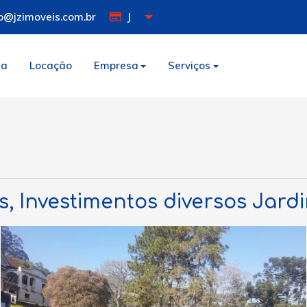
o@jzimoveis.com.br
J
da
Locação
Empresa
Serviços
es, Investimentos diversos Jar