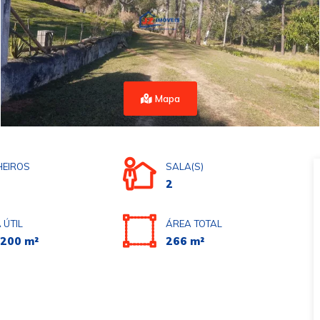
Mapa
EIROS
SALA(S)
2
 ÚTIL
ÁREA TOTAL
.200 m²
266 m²