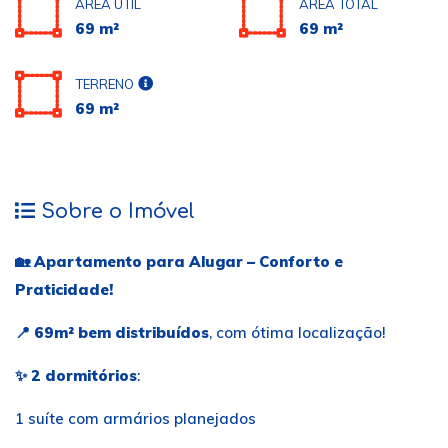
ÁREA ÚTIL
ÁREA TOTAL
69 m²
69 m²
TERRENO
69 m²
Sobre o Imóvel
🏡
Apartamento para Alugar – Conforto e
Praticidade!
📍
69m² bem distribuídos
, com ótima localização!
✨
2 dormitórios
:
1 suíte com armários planejados