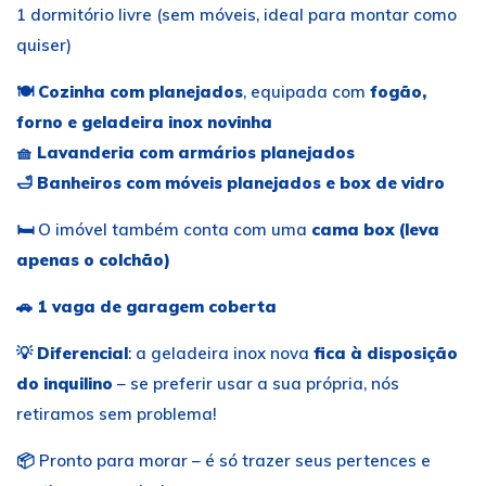
1 dormitório livre (sem móveis, ideal para montar como
quiser)
🍽️
Cozinha com planejados
, equipada com
fogão,
forno e geladeira inox novinha
🧺
Lavanderia com armários planejados
🛁
Banheiros com móveis planejados e box de vidro
🛏️ O imóvel também conta com uma
cama box (leva
apenas o colchão)
🚗
1 vaga de garagem coberta
💡
Diferencial
: a geladeira inox nova
fica à disposição
do inquilino
– se preferir usar a sua própria, nós
retiramos sem problema!
📦 Pronto para morar – é só trazer seus pertences e