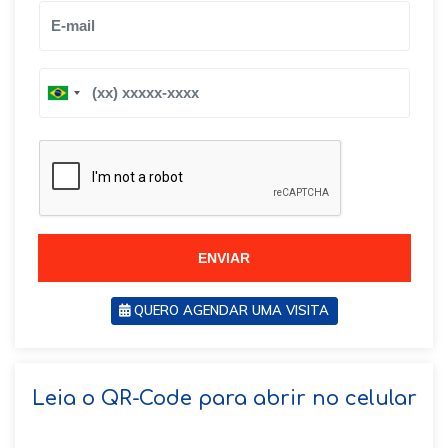
B
B
r
r
a
a
z
z
i
i
l
l
+
+
5
5
5
5
ENVIAR
QUERO AGENDAR UMA VISITA
SOLICITAR AGENDAMENTO
Leia o QR-Code para abrir no celular
VOLTAR