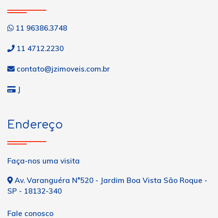
11 96386.3748
11 4712.2230
contato@jzimoveis.com.br
J
Endereço
Faça-nos uma visita
Av. Varanguéra N°520 - Jardim Boa Vista São Roque -
SP - 18132-340
Fale conosco