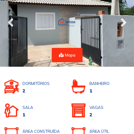
Mapa
DORMITÓRIOS
BANHEIRO
2
1
SALA
VAGAS
1
2
ÁREA CONSTRUÍDA
ÁREA ÚTIL