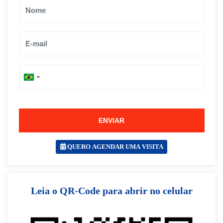
B
B
r
r
a
a
z
z
i
i
l
ENVIAR
l
+
+
5
5
5
QUERO AGENDAR UMA VISITA
5
SOLICITAR AGENDAMENTO
Leia o QR-Code para abrir no celular
VOLTAR