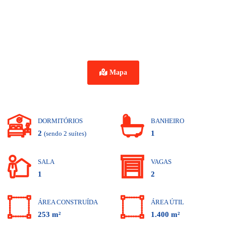
Mapa
DORMITÓRIOS
BANHEIRO
2
1
(sendo 2 suítes)
SALA
VAGAS
1
2
ÁREA CONSTRUÍDA
ÁREA ÚTIL
253 m²
1.400 m²