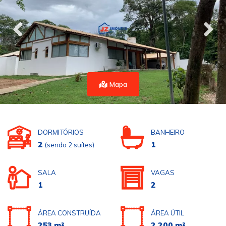
Mapa
DORMITÓRIOS
BANHEIRO
2
1
(sendo 2 suítes)
SALA
VAGAS
1
2
ÁREA CONSTRUÍDA
ÁREA ÚTIL
253 m²
2.200 m²