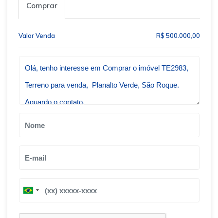
Comprar
Valor Venda
R$ 500.000,00
Qual o melhor dia e horário pra você?
B
B
r
r
a
a
z
z