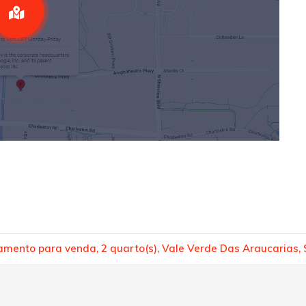
mento para venda, 2 quarto(s), Vale Verde Das Araucarias,