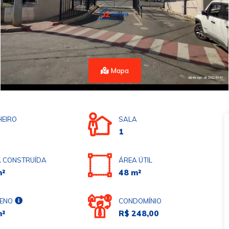
Mapa
EIRO
SALA
1
 CONSTRUÍDA
ÁREA ÚTIL
m²
48 m²
ENO
CONDOMÍNIO
m²
R$ 248,00