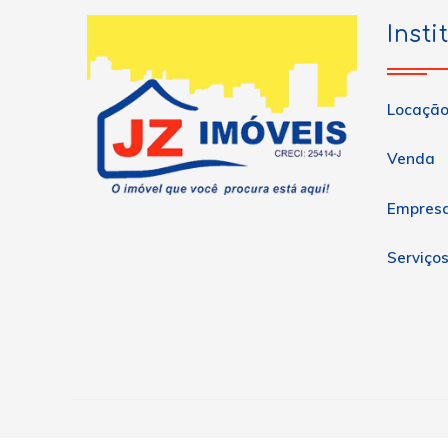
Insti
Locaçã
Venda
Empres
Serviço