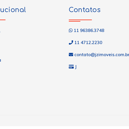
tucional
Contatos
11 96386.3748
o
11 4712.2230
contato@jzimoveis.com.b
a
J
s