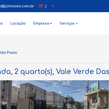
o@jzimoveis.com.br
J
da
Locação
Empresa
Serviços
ão Paulo
a, 2 quarto(s), Vale Verde Da