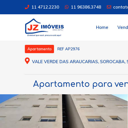
11 4712.2230
11 96386.3748
contat
Home
Ven
REF AP2976
Apartamento
VALE VERDE DAS ARAUCARIAS, SOROCABA, S
Apartamento para vend