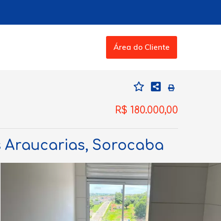
Área do Cliente
R$ 180.000,00
s Araucarias, Sorocaba