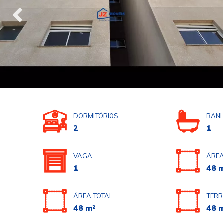
DORMITÓRIOS
BANH
2
1
VAGA
ÁREA
1
48 
ÁREA TOTAL
TERR
48 m²
48 