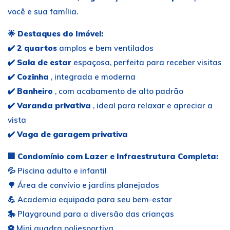
você e sua família.
🌟
Destaques do Imóvel:
✔️
2 quartos
amplos e bem ventilados
✔️
Sala de estar
espaçosa, perfeita para receber visitas
✔️
Cozinha
, integrada e moderna
✔️
Banheiro
, com acabamento de alto padrão
✔️
Varanda privativa
, ideal para relaxar e apreciar a
vista
✔️
Vaga de garagem privativa
🏢
Condomínio com Lazer e Infraestrutura Completa:
💦 Piscina adulto e infantil
🌳 Área de convívio e jardins planejados
💪 Academia equipada para seu bem-estar
🎠 Playground para a diversão das crianças
⚽ Mini quadra poliesportiva