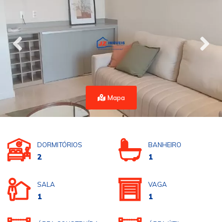
Mapa
DORMITÓRIOS
BANHEIRO
2
1
SALA
VAGA
1
1