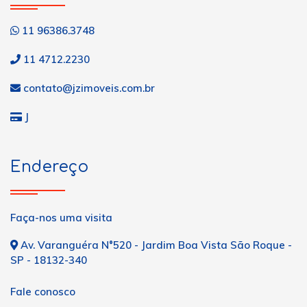
11 96386.3748
11 4712.2230
contato@jzimoveis.com.br
J
Endereço
Faça-nos uma visita
Av. Varanguéra N°520 - Jardim Boa Vista São Roque -
SP - 18132-340
Fale conosco