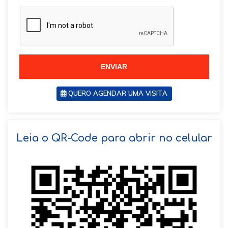
a
z
z
i
i
l
l
+
+
5
5
5
5
ENVIAR
QUERO AGENDAR UMA VISITA
SOLICITAR AGENDAMENTO
Leia o QR-Code para abrir no celular
VOLTAR