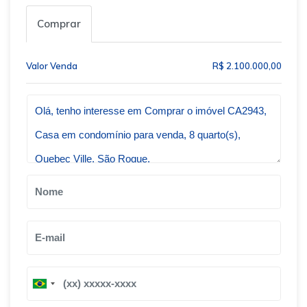
Comprar
Valor Venda
R$ 2.100.000,00
Qual o melhor dia e horário pra você?
B
B
r
r
a