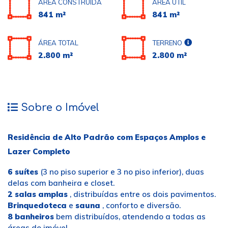
ÁREA CONSTRUÍDA
ÁREA ÚTIL
841 m²
841 m²
ÁREA TOTAL
TERRENO
2.800 m²
2.800 m²
Sobre o Imóvel
Residência de Alto Padrão com Espaços Amplos e
Lazer Completo
6 suítes
(3 no piso superior e 3 no piso inferior), duas
delas com banheira e closet.
2 salas amplas
, distribuídas entre os dois pavimentos.
Brinquedoteca
e
sauna
, conforto e diversão.
8 banheiros
bem distribuídos, atendendo a todas as
áreas do imóvel.