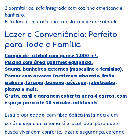
2 dormitórios, sala integrada com cozinha americana e
banheiro.
Estrutura preparada para construção de um sobrado.
Lazer e Conveniência: Perfeito
para Toda a Família
Campo de futebol com quase 1.000 m².
Piscina com área gourmet equipada.
Sauna, banheiros externos (masculino e feminino).
Pomar com árvores frutíferas: abacate, limão
siciliano, laranja, banana, pêssego, jabuticaba,
pitaya e mais.
Gruta, canil e garagem coberta para 4 carros, com
espaço para até 10 veículos adicionais.
Essa propriedade, com fibra óptica instalada e um
cenário digno de cinema, é o local ideal para quem
busca viver com conforto, lazer e segurança, cercado