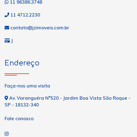
11 96386.3748
11 4712.2230
contato@jzimoveis.com.br
J
Endereço
Faça-nos uma visita
Av. Varanguéra N°520 - Jardim Boa Vista São Roque -
SP - 18132-340
Fale conosco