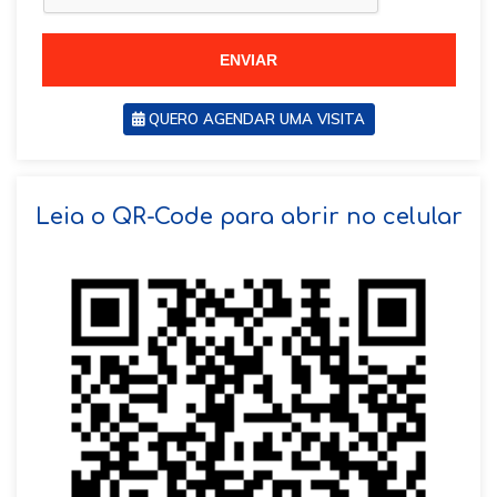
5
5
5
5
ENVIAR
QUERO AGENDAR UMA VISITA
SOLICITAR AGENDAMENTO
Leia o QR-Code para abrir no celular
VOLTAR