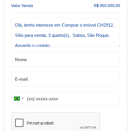
Valor Venda
R$ 950.000,00
Qual o melhor dia e horário pra você?
B
B
r
r
a
a
z
z
i
i
l
l
+
+