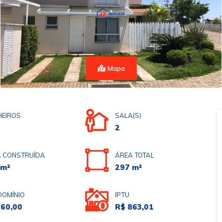
Mapa
EIROS
SALA(S)
2
 CONSTRUÍDA
ÁREA TOTAL
 m²
297 m²
OMÍNIO
IPTU
660,00
R$ 863,01