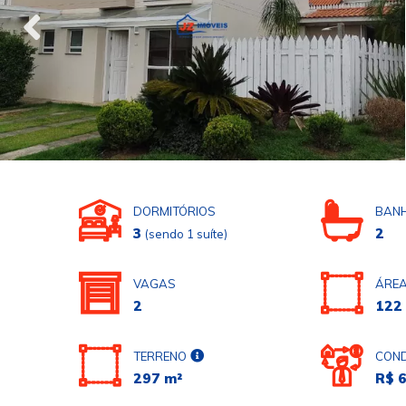
DORMITÓRIOS
BANH
3
2
(sendo 1 suíte)
VAGAS
ÁREA
2
122
TERRENO
COND
297 m²
R$ 