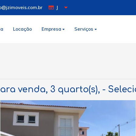
o@jzimoveis.com.br
J
da
Locação
Empresa
Serviços
a venda, 3 quarto(s), - Seleci