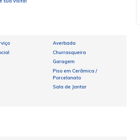
 sua visita!
rviço
Averbada
cial
Churrasqueira
Garagem
Piso em Cerâmica /
Porcelanato
Sala de Jantar