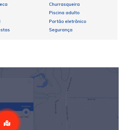
teca
Churrasqueira
Piscina adulto
d
Portão eletrônico
estas
Segurança