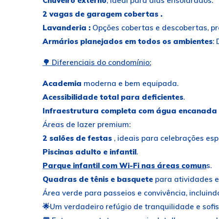
Chuveiro externo
, ideal para dias ensolarados.
2 vagas de garagem cobertas .
Lavanderia :
Opções cobertas e descobertas, pr
Armários planejados em todos os ambientes
:
🌳 Diferenciais do condomínio:
Academia
moderna e bem equipada.
Acessibilidade total para deficientes
.
Infraestrutura completa com água encanada
Áreas de lazer premium:
2 salões de festas
, ideais para celebrações esp
Piscinas adulto e infantil
.
Parque infantil com Wi-Fi nas áreas comun
s.
Quadras de tênis e basquete
para atividades e
Área verde para passeios e convivência, incluind
🌟Um verdadeiro refúgio de tranquilidade e sofis