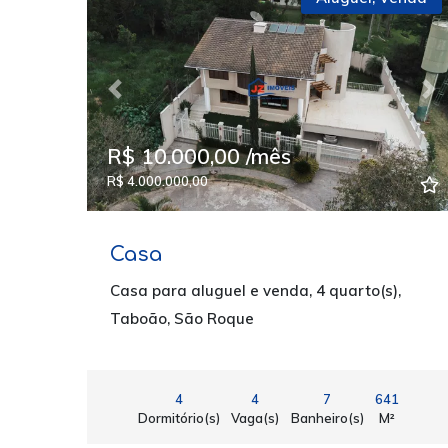
Previous
Ne
R$ 10.000,00 /mês
R$ 4.000.000,00
Casa
Casa para aluguel e venda, 4 quarto(s),
Taboão, São Roque
4
4
7
641
Dormitório(s)
Vaga(s)
Banheiro(s)
M²