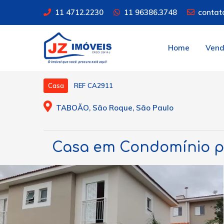
11 4712.2230
11 96386.3748
contat
Home
Ven
REF CA2911
Casa
TABOÃO, São Roque, São Paulo
Casa em Condomínio par