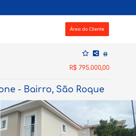
Área do Cliente
R$ 795.000,00
one - Bairro, São Roque