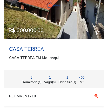
Previous
Next
R$ 300.000,00
CASA TERREA
CASA TERREA EM Mailasqui
2
1
1
400
Dormitório(s)
Vaga(s)
Banheiro(s)
M²
REF MVEN1719