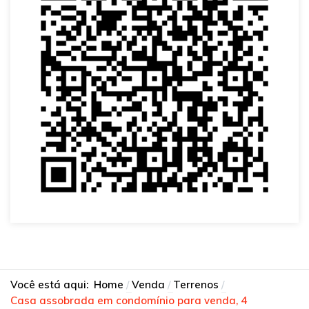
Você está aqui:
Home
Venda
Terrenos
Casa assobrada em condomínio para venda, 4