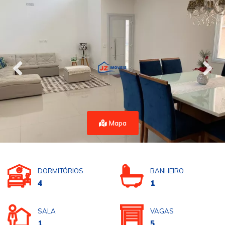
Mapa
DORMITÓRIOS
BANHEIRO
4
1
SALA
VAGAS
1
5