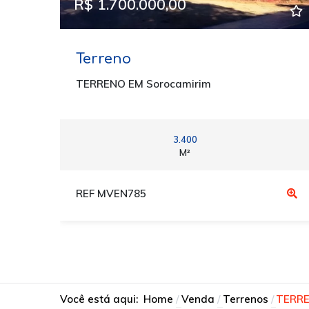
R$ 1.700.000,00
Terreno
TERRENO EM Sorocamirim
3.400
M²
REF MVEN785
Você está aqui:
Home
Venda
Terrenos
TERR