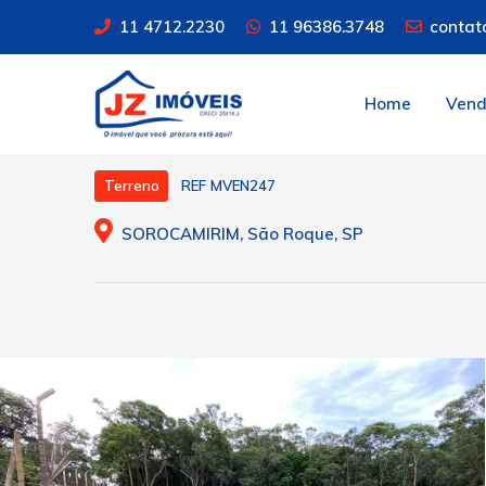
11 4712.2230
11 96386.3748
contat
Home
Ven
REF MVEN247
Terreno
SOROCAMIRIM, São Roque, SP