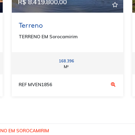
R$ 8.419.800,00
Terreno
TERRENO EM Sorocamirim
168.396
M²
REF MVEN1856
ENO EM SOROCAMIRIM