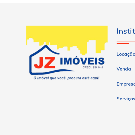
Insti
Locaçã
Venda
Empres
Serviço