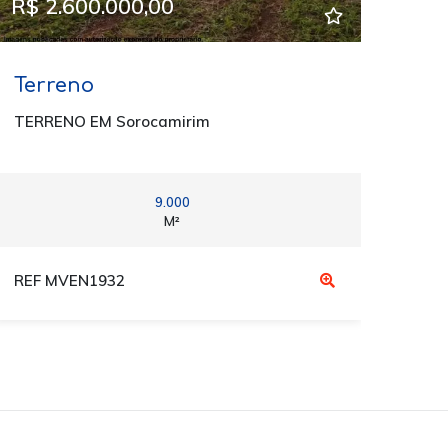
R$ 2.600.000,00
Terreno
TERRENO EM Sorocamirim
9.000
M²
REF MVEN1932