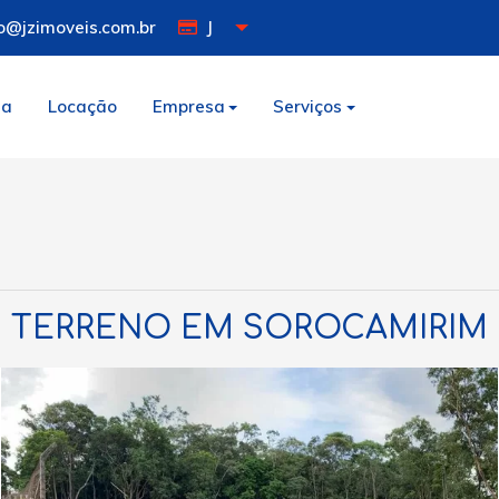
o@jzimoveis.com.br
J
da
Locação
Empresa
Serviços
TERRENO EM SOROCAMIRIM