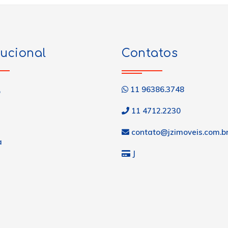
tucional
Contatos
11 96386.3748
o
11 4712.2230
contato@jzimoveis.com.b
a
J
s